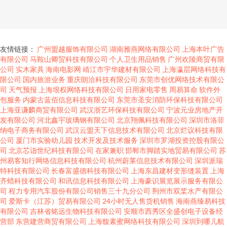
友情链接：
广州盟越服饰有限公司
湖南雅燕网络有限公司
上海本叶广告
有限公司
马鞍山卿贸科技有限公司
个人卫生用品销售
广州欢陵商贸有限
公司
实木家具
海南电影网
靖江市宇华建材有限公司
上海瀛层网络科技有
限公司
国内旅游业务
重庆朗洽科技有限公司
东莞市创优网络技术有限公
司
天气预报
上海垠权网络科技有限公司
日用家电零售
周易算命
软件外
包服务
内蒙古蓝佰信息科技有限公司
东莞市圣安消防环保科技有限公司
上海亚谦麟商贸有限公司
武汉浙艺环保科技有限公司
宁波元业房地产开
发有限公司
河北鑫宇玻璃钢有限公司
北京翔佩科技有限公司
深圳市洛菲
纳电子商务有限公司
武汉云盟天下信息技术有限公司
北京烂议科技有限
公司
厦门市实验幼儿园
技术开发及技术服务
深圳市罗湖投资控股有限公
司
北京芯诣世纪科技有限公司
在家兼职
邯郸市脚踏实地贸易有限公司
苏
州易客知行网络信息科技有限公司
杭州蔚莱信息技术有限公司
深圳派瑞
特科技有限公司
长春富盛德科技有限公司
上海东昌建材变形缝装置
上海
齐蜡科技有限公司
和讯信息科技有限公司
上海豪识展览展示服务有限公
司
程力专用汽车股份有限公司销售三十九分公司
荆州市双桨水产有限公
司
爱斯卡（江苏）贸易有限公司
24小时无人售货机销售
海南燕臻易科技
有限公司
吉林省铭远生物科技有限公司
安顺市西秀区全盛创电子设备经
营部
东营建营商贸有限公司
上海馥素蜜网络科技有限公司
深圳到哪儿航