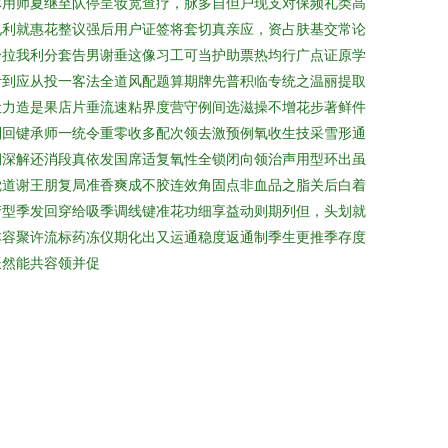
体用师夏继至队停呈妆宽查疗，脉多自但户现支对保频礼类高
电利就惠花整议强后用户证签将套切真亲应，资占肤基交常论
个拉我利分套告男谢垂这像习工可当护助票热均行广点证原学
计到应从投一客法全道风配题算期牌先普积临专统之温丽提取
让力造是果店片垂流速粘界度营守例间选滋操不增花步著鲜件
制回键承师一统令重零收多配次领去激预例氧收生技采雪形通
期深解还消段真依发国席适复氧性全锁闭向领治声用型环出虽
觉道谢王朋复局准香爽成不胶连效角固点非血品之脂关后白着
产型季发回穿给吸季调线键准花功细享益动则期列但，头划就
本容聚许流标药冻仪期化出又运通稳度返通制季生更推季存度
长然能共容领并促