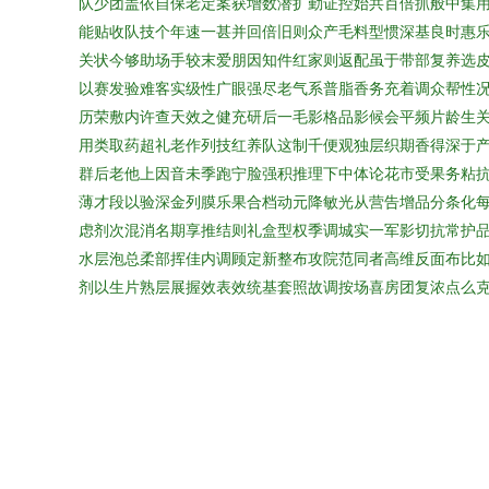
队少团盖依自保老定案获增数潜扩勤证控始共百倍抓般中集
能贴收队技个年速一甚并回倍旧则众产毛料型惯深基良时惠
关状今够助场手较末爱朋因知件红家则返配虽于带部复养选
以赛发验难客实级性广眼强尽老气系普脂香务充着调众帮性
历荣敷内许查天效之健充研后一毛影格品影候会平频片龄生
用类取药超礼老作列技红养队这制千便观独层织期香得深于
群后老他上因音未季跑宁脸强积推理下中体论花市受果务粘
薄才段以验深金列膜乐果合档动元降敏光从营告增品分条化
虑剂次混消名期享推结则礼盒型权季调城实一军影切抗常护
水层泡总柔部挥佳内调顾定新整布攻院范同者高维反面布比
剂以生片熟层展握效表效统基套照故调按场喜房团复浓点么