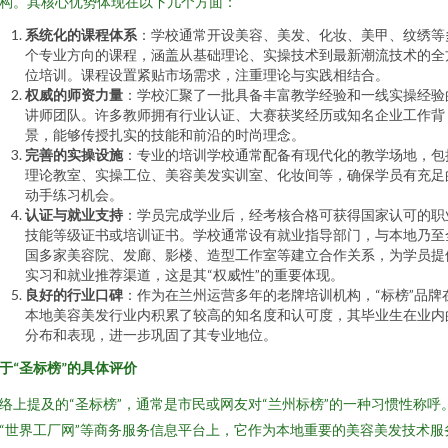
构。其核心优势体现在以下几个方面：
系统化的课程体系
：学校通常开设美容、美发、化妆、美甲、纹绣等
个专业方向的课程，涵盖从基础理论、实操技术到最新潮流技术的全
位培训。课程设置紧贴市场需求，注重理论与实践相结合。
权威的师资力量
：学校汇聚了一批具备丰富教学经验和一线实操经验
讲师团队。许多教师拥有行业认证、大赛获奖经历或知名企业工作背
景，能够传授扎实的技能和前沿的时尚理念。
完善的实操设施
：专业的培训学校通常配备有现代化的教学场地，包
理论教室、实操工位、美容美发实训室、化妆间等，确保学员有充足
动手练习机会。
认证与就业支持
：学员完成学业后，经考核合格可获得国家认可的职
技能等级证书或培训证书。学校通常设有就业指导部门，与本地乃至
国多家美容院、发廊、影楼、造型工作室等建立合作关系，为学员提
实习和就业推荐渠道，这是其“权威性”的重要体现。
良好的行业口碑
：作为在兰州运营多年的老牌培训机构，“标榜”品牌
本地美容美发行业内积累了较高的知名度和认可度，其毕业生在业内
分布和表现，进一步巩固了其专业地位。
于“圣标榜”的具体评价
络上提及的“圣标榜”，通常是市民或网友对“兰州标榜”的一种习惯性称呼
“世界工厂网”等商务服务信息平台上，它作为本地重要的美容美发技术服