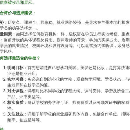
供商被收录和展示。
合评价与选择建议
：
势
：历史久、课程全、师资稳、就业网络较强，是寻求在兰州本地扎根发
学员的稳妥选择之一。
量因素
：如同选择任何教育机构一样，建议潜在学员进行实地考察。重点
：当前开设的具体课程及费用、授课老师的背景、学员的实操占比、近期
学员的就业情况、校园环境和设施设备等。可以尝试预约试听课，亲身感
学风格。
何选择最适合的学校？
明确目标
：首先想清楚自己想学习美容、美发还是化妆，是打算快速
业还是创业开店。
实地考察
：务必亲自到访心仪的学校，观察教学环境、学员状态，与
生老师和在校学员沟通。
对比课程
：详细对比不同学校的课程大纲、课时安排、学费及所含工
产品、证书类型等。
核实资质
：确认学校的办学许可证、师资资质以及可颁发证书的权威
性。
关注就业
：详细了解学校的就业服务具体内容，包括合作单位、招聘
频率、创业指导等。
论